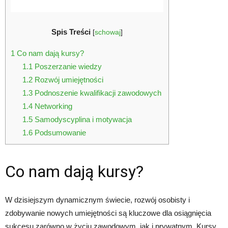
Spis Treści
[
schowaj
]
1
Co nam dają kursy?
1.1
Poszerzanie wiedzy
1.2
Rozwój umiejętności
1.3
Podnoszenie kwalifikacji zawodowych
1.4
Networking
1.5
Samodyscyplina i motywacja
1.6
Podsumowanie
Co nam dają kursy?
W dzisiejszym dynamicznym świecie, rozwój osobisty i
zdobywanie nowych umiejętności są kluczowe dla osiągnięcia
sukcesu zarówno w życiu zawodowym, jak i prywatnym. Kursy