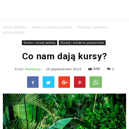
Strona główna
Kariera i rozwój osobisty
Rozwój i szkolenia
pracowników
Kariera i rozwój osobisty
Rozwój i szkolenia pracowników
Co nam dają kursy?
505
Przez
Redakcja
-
25 października 2024
0