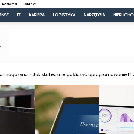
Reklama
Kontakt
ANSE
IT
KARIERA
LOGISTYKA
NARZĘDZIA
NIERUCH
gazynu – Jak skutecznie połączyć oprogramowanie IT z lo
konta – co zrobić, aby zwiększyć szansę na odzyskanie pien