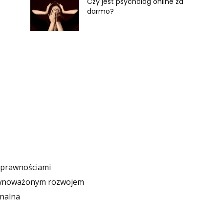
Czy jest psycholog online za
darmo?
osprawnościami
ównoważonym rozwojem
onalna