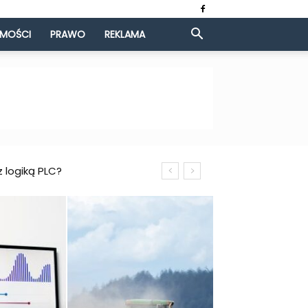
OMOŚCI
PRAWO
REKLAMA
giką PLC?
iędzy?