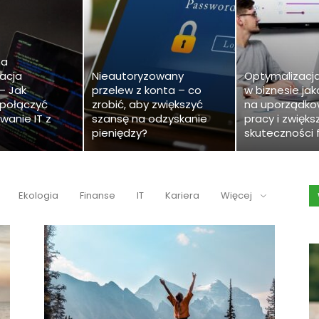
na
acja
Nieautoryzowany
Optymalizacj
– Jak
przelew z konta – co
w biznesie ja
 połączyć
zrobić, aby zwiększyć
na uporządko
anie IT z
szansę na odzyskanie
pracy i zwięks
pieniędzy?
skuteczności 
Ekologia
Finanse
IT
Kariera
Więcej