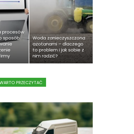
a procesów
ko sposób
Woda zanieczyszczona
wanie
azotanami – dlaczego
zenie
to problem i jak sobie z
firmy
nim radzić?
WARTO PRZECZYTAĆ