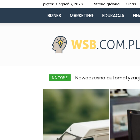
piątek, sierpień 7, 2026
Strona główna
O nas
BIZNES
MARKETING
EDUKACJA
FIN
WSB.com.pl
Nowoczesna automatyzacja ma
Nieautoryzowany przelew z 
NA TOPIE