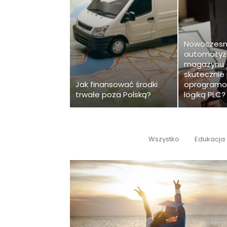
Nowoczes
automatyz
magazynu 
skutecznie
Jak finansować środki
oprogramow
trwałe poza Polską?
logiką PLC?
Wszystko
Edukacja
BIZNES I FIRMA