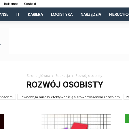
Reklama
Kontakt
ANSE
IT
KARIERA
LOGISTYKA
NARZĘDZIA
NIERUCH
Strona główna
Edukacja
Rozwój osobisty
ROZWÓJ OSOBISTY
wnościami
Równowaga między efektywnością a zrównoważonym rozwojem
R