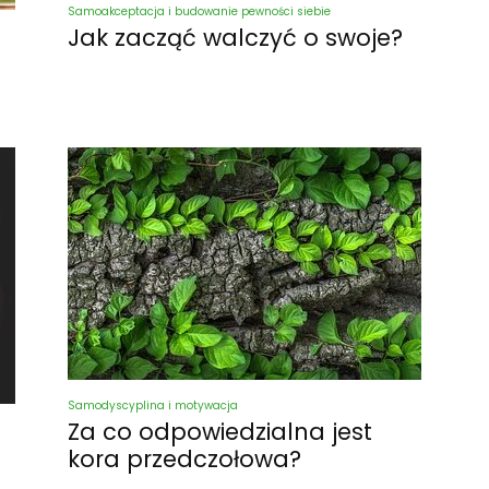
Samoakceptacja i budowanie pewności siebie
Jak zacząć walczyć o swoje?
Samodyscyplina i motywacja
Za co odpowiedzialna jest
kora przedczołowa?