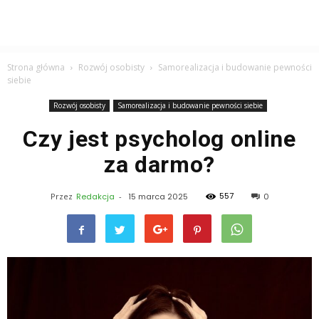
Strona główna
Rozwój osobisty
Samorealizacja i budowanie pewności
siebie
Rozwój osobisty
Samorealizacja i budowanie pewności siebie
Czy jest psycholog online
za darmo?
557
Przez
Redakcja
-
15 marca 2025
0