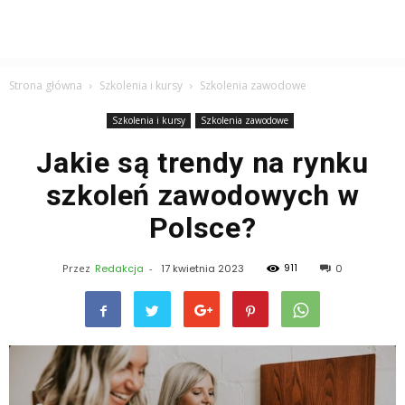
Strona główna
Szkolenia i kursy
Szkolenia zawodowe
Szkolenia i kursy
Szkolenia zawodowe
Jakie są trendy na rynku
szkoleń zawodowych w
Polsce?
911
Przez
Redakcja
-
17 kwietnia 2023
0