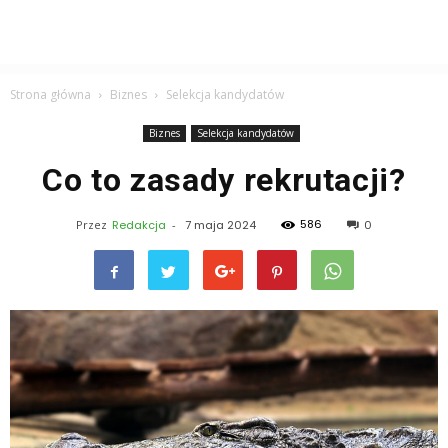
Strona główna
Biznes
Selekcja kandydatów
Biznes
Selekcja kandydatów
Co to zasady rekrutacji?
586
Przez
Redakcja
-
7 maja 2024
0