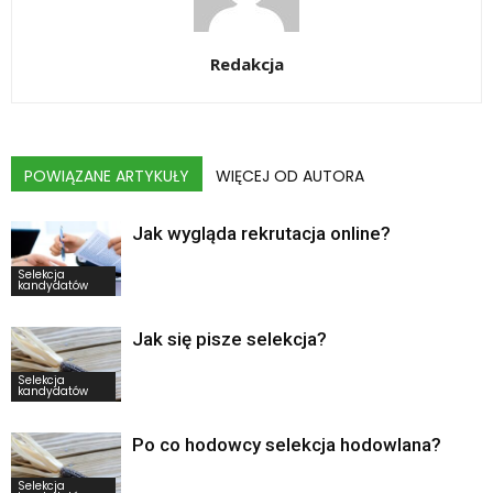
Redakcja
POWIĄZANE ARTYKUŁY
WIĘCEJ OD AUTORA
Jak wygląda rekrutacja online?
Selekcja
kandydatów
Jak się pisze selekcja?
Selekcja
kandydatów
Po co hodowcy selekcja hodowlana?
Selekcja