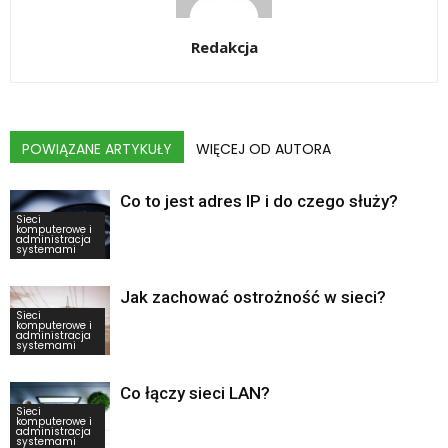
Redakcja
POWIĄZANE ARTYKUŁY
WIĘCEJ OD AUTORA
Co to jest adres IP i do czego służy?
Sieci
komputerowe i
administracja
systemami
Jak zachować ostrożność w sieci?
Sieci
komputerowe i
administracja
systemami
Co łączy sieci LAN?
Sieci
komputerowe i
administracja
systemami