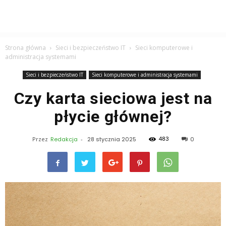
Strona główna
Sieci i bezpieczeństwo IT
Sieci komputerowe i
administracja systemami
Sieci i bezpieczeństwo IT
Sieci komputerowe i administracja systemami
Czy karta sieciowa jest na
płycie głównej?
483
Przez
Redakcja
-
28 stycznia 2025
0