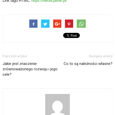
Link tagu HTML:
https://nieoficjalnie.pl/
Poprzedni artykuł
Następny artykuł
Jakie jest znaczenie
Co to są należności własne?
zrównoważonego rozwoju i jego
cele?