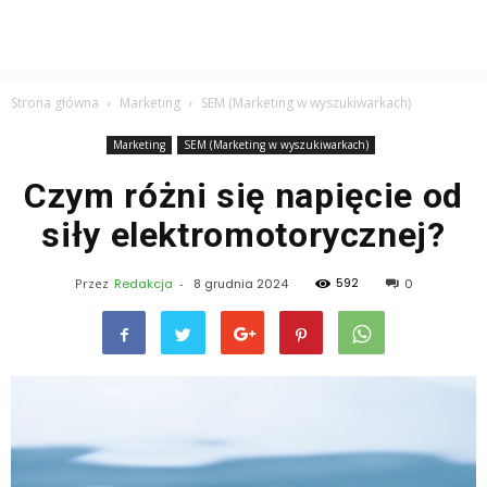
Strona główna
Marketing
SEM (Marketing w wyszukiwarkach)
Marketing
SEM (Marketing w wyszukiwarkach)
Czym różni się napięcie od
siły elektromotorycznej?
592
Przez
Redakcja
-
8 grudnia 2024
0