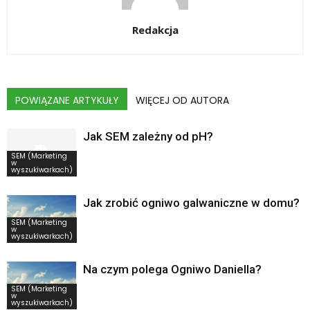
Redakcja
POWIĄZANE ARTYKUŁY
WIĘCEJ OD AUTORA
Jak SEM zależny od pH?
SEM (Marketing
w
wyszukiwarkach)
Jak zrobić ogniwo galwaniczne w domu?
SEM (Marketing
w
wyszukiwarkach)
Na czym polega Ogniwo Daniella?
SEM (Marketing
w
wyszukiwarkach)