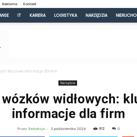
Reklama
Kontakt
ANSE
IT
KARIERA
LOGISTYKA
NARZĘDZIA
NIERUCH
ch: kluczowe informacje dla firm
Narzędzia
 wózków widłowych: k
informacje dla firm
812
Przez
Redakcja
-
3 października 2024
0