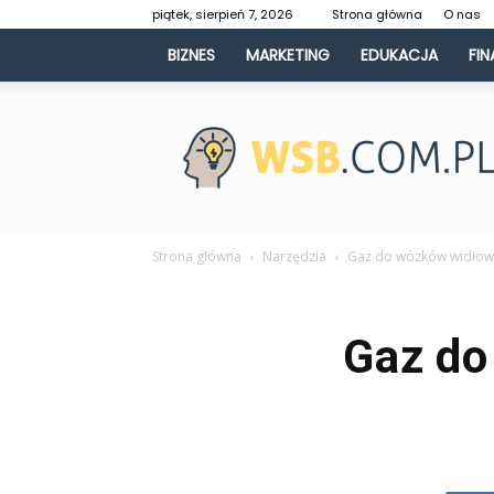
piątek, sierpień 7, 2026
Strona główna
O nas
BIZNES
MARKETING
EDUKACJA
FIN
WSB.com.pl
Strona główna
Narzędzia
Gaz do wózków widłowy
Gaz do