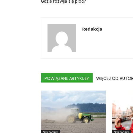
Gdzie rozwija się płód?
Redakcja
POWIĄZANE ARTYKUŁY
WIĘCEJ OD AUTO
Narzędzia
Narzędzia