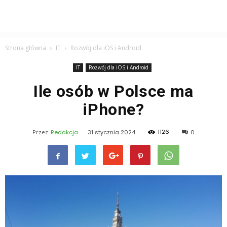
Strona główna
IT
Rozwój dla iOS i Android
IT
Rozwój dla iOS i Android
Ile osób w Polsce ma
iPhone?
1126
Przez
Redakcja
-
31 stycznia 2024
0