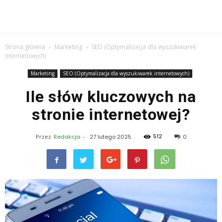
Strona główna
Marketing
SEO (Optymalizacja dla wyszukiwarek
internetowych)
Marketing
SEO (Optymalizacja dla wyszukiwarek internetowych)
Ile słów kluczowych na
stronie internetowej?
512
Przez
Redakcja
-
27 lutego 2025
0