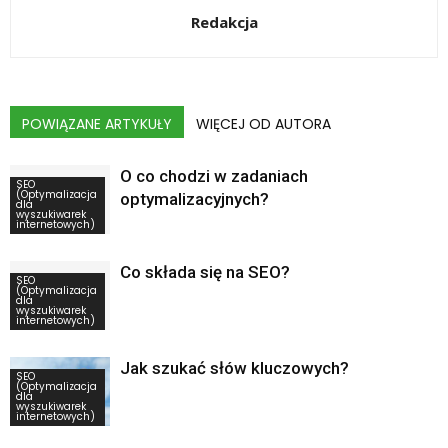
Redakcja
POWIĄZANE ARTYKUŁY
WIĘCEJ OD AUTORA
O co chodzi w zadaniach
SEO
(Optymalizacja
optymalizacyjnych?
dla
wyszukiwarek
internetowych)
Co składa się na SEO?
SEO
(Optymalizacja
dla
wyszukiwarek
internetowych)
Jak szukać słów kluczowych?
SEO
(Optymalizacja
dla
wyszukiwarek
internetowych)