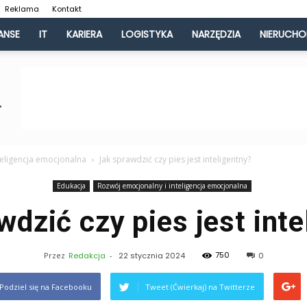
Reklama
Kontakt
ANSE
IT
KARIERA
LOGISTYKA
NARZĘDZIA
NIERUCH
teligencja emocjonalna
Jak sprawdzić czy pies jest inteligentny?
Edukacja
Rozwój emocjonalny i inteligencja emocjonalna
wdzić czy pies jest inte
750
Przez
Redakcja
-
22 stycznia 2024
0
Podziel się na Facebooku
Tweet (Ćwierkaj) na Twitterze