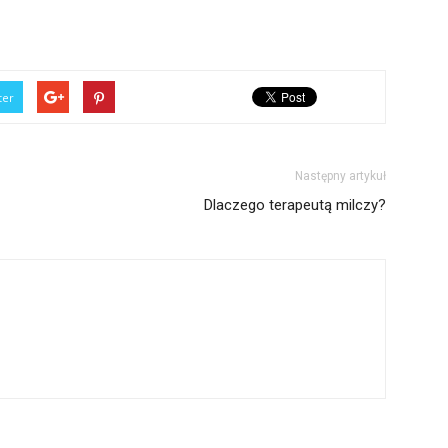
ter
Następny artykuł
Dlaczego terapeutą milczy?