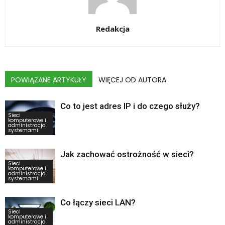
Redakcja
POWIĄZANE ARTYKUŁY
WIĘCEJ OD AUTORA
Co to jest adres IP i do czego służy?
Sieci
komputerowe i
administracja
systemami
Jak zachować ostrożność w sieci?
Sieci
komputerowe i
administracja
systemami
Co łączy sieci LAN?
Sieci
komputerowe i
administracja