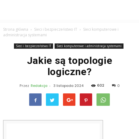
Strona główna
Sieci i bezpieczeństwo IT
Sieci komputerowe i
administracja systemami
Sieci i bezpieczeństwo IT
Sieci komputerowe i administracja systemami
Jakie są topologie
logiczne?
602
Przez
Redakcja
-
3 listopada 2024
0