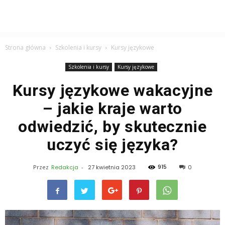
Strona główna
Szkolenia i kursy
Kursy językowe
Szkolenia i kursy
Kursy językowe
Kursy językowe wakacyjne
– jakie kraje warto
odwiedzić, by skutecznie
uczyć się języka?
915
Przez
Redakcja
-
27 kwietnia 2023
0