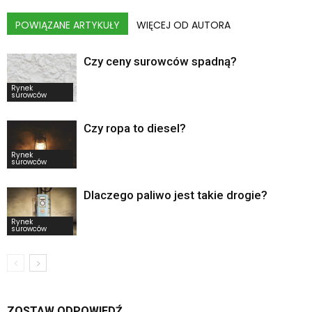
POWIĄZANE ARTYKUŁY
WIĘCEJ OD AUTORA
Czy ceny surowców spadną?
Rynek
surowców
Czy ropa to diesel?
Rynek
surowców
Dlaczego paliwo jest takie drogie?
Rynek
surowców
ZOSTAW ODPOWIEDŹ