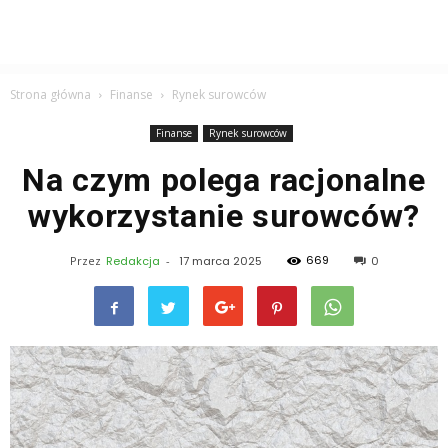
Strona główna
Finanse
Rynek surowców
Finanse
Rynek surowców
Na czym polega racjonalne
wykorzystanie surowców?
669
Przez
Redakcja
-
17 marca 2025
0