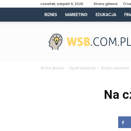
czwartek, sierpień 6, 2026
Strona główna
O n
BIZNES
MARKETING
EDUKACJA
FIN
WSB.com.pl
Strona główna
Rynek walutowy
Ryzyko walutowe
Na c