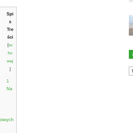
Spi
s
Tre
ści
[
sc
ho
waj
K
]
1
Na
utowych