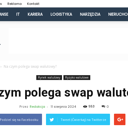
as
Reklama
Kontakt
ANSE
IT
KARIERA
LOGISTYKA
NARZĘDZIA
NIERUCH
Na czym polega swap walutowy?
Rynek walutowy
Ryzyko walutowe
zym polega swap walu
553
Przez
Redakcja
-
11 sierpnia 2024
0
Podziel się na Facebooku
Tweet (Ćwierkaj) na Twitterze