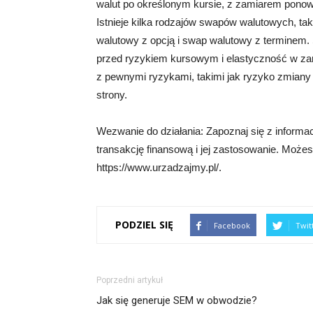
walut po określonym kursie, z zamiarem ponow
Istnieje kilka rodzajów swapów walutowych, t
walutowy z opcją i swap walutowy z terminem. 
przed ryzykiem kursowym i elastyczność w zar
z pewnymi ryzykami, takimi jak ryzyko zmiany 
strony.
Wezwanie do działania: Zapoznaj się z informa
transakcję finansową i jej zastosowanie. Możesz
https://www.urzadzajmy.pl/.
PODZIEL SIĘ
Facebook
Twit
Poprzedni artykuł
Jak się generuje SEM w obwodzie?