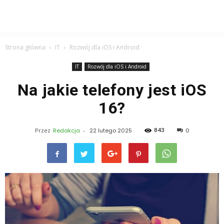
Strona główna
IT
Rozwój dla iOS i Android
IT
Rozwój dla iOS i Android
Na jakie telefony jest iOS
16?
843
Przez
Redakcja
-
22 lutego 2025
0