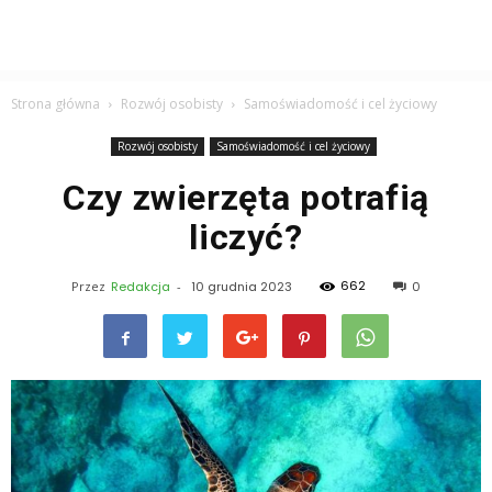
Strona główna
Rozwój osobisty
Samoświadomość i cel życiowy
Rozwój osobisty
Samoświadomość i cel życiowy
Czy zwierzęta potrafią
liczyć?
662
Przez
Redakcja
-
10 grudnia 2023
0