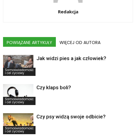
Redakcja
POWIĄZANE ARTYKUŁY
WIĘCEJ OD AUTORA
Jak widzi pies a jak człowiek?
Samoświadomość
i cel życiowy
Czy klaps boli?
Samoświadomość
i cel życiowy
Czy psy widzą swoje odbicie?
Samoświadomość
i cel życiowy