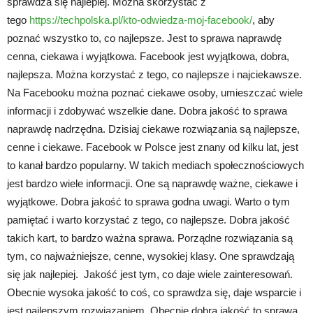
sprawdza się najlepiej. Można skorzystać z
tego
https://techpolska.pl/kto-odwiedza-moj-facebook/
, aby
poznać wszystko to, co najlepsze. Jest to sprawa naprawdę
cenna, ciekawa i wyjątkowa. Facebook jest wyjątkowa, dobra,
najlepsza. Można korzystać z tego, co najlepsze i najciekawsze.
Na Facebooku można poznać ciekawe osoby, umieszczać wiele
informacji i zdobywać wszelkie dane. Dobra jakość to sprawa
naprawdę nadrzędna. Dzisiaj ciekawe rozwiązania są najlepsze,
cenne i ciekawe. Facebook w Polsce jest znany od kilku lat, jest
to kanał bardzo popularny. W takich mediach społecznościowych
jest bardzo wiele informacji. One są naprawdę ważne, ciekawe i
wyjątkowe. Dobra jakość to sprawa godna uwagi. Warto o tym
pamiętać i warto korzystać z tego, co najlepsze. Dobra jakość
takich kart, to bardzo ważna sprawa. Porządne rozwiązania są
tym, co najważniejsze, cenne, wysokiej klasy. One sprawdzają
się jak najlepiej. Jakość jest tym, co daje wiele zainteresowań.
Obecnie wysoka jakość to coś, co sprawdza się, daje wsparcie i
jest najlepszym rozwiązaniem. Obecnie dobra jakość to sprawa