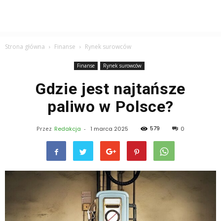
Strona główna
Finanse
Rynek surowców
Finanse
Rynek surowców
Gdzie jest najtańsze
paliwo w Polsce?
579
Przez
Redakcja
-
1 marca 2025
0