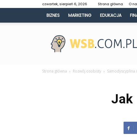
czwartek, sierpień 6, 2026
Strona główna
O n
BIZNES
MARKETING
EDUKACJA
FIN
WSB.com.pl
Strona główna
Rozwój osobisty
Samodyscyplina 
Jak