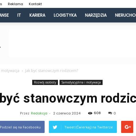
as
Reklama
Kontakt
ANSE
IT
KARIERA
LOGISTYKA
NARZĘDZIA
NIERUCH
i motywacja
Jak być stanowczym rodzicem?
Rozwój osobisty
Samodyscyplina i motywacja
 być stanowczym rodzi
608
Przez
Redakcja
-
2 czerwca 2024
0
Podziel się na Facebooku
Tweet (Ćwierkaj) na Twitterze