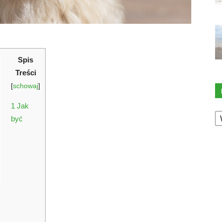
Spis
Treści
[
schowaj
]
1
Jak
K
być