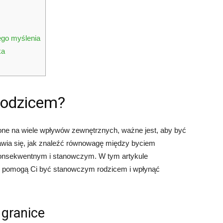
ego myślenia
ka
rodzicem?
żone na wiele wpływów zewnętrznych, ważne jest, aby być
wia się, jak znaleźć równowagę między byciem
konsekwentnym i stanowczym. W tym artykule
óre pomogą Ci być stanowczym rodzicem i wpłynąć
 granice