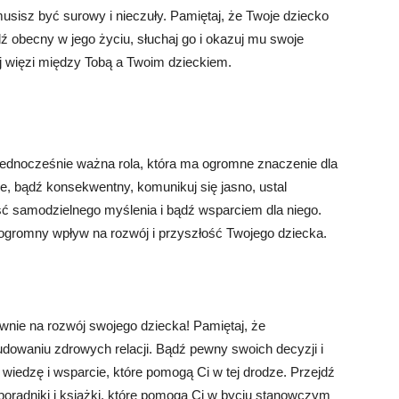
sisz być surowy i nieczuły. Pamiętaj, że Twoje dziecko
ź obecny w jego życiu, słuchaj go i okazuj mu swoje
j więzi między Tobą a Twoim dzieckiem.
ednocześnie ważna rola, która ma ogromne znaczenie dla
ce, bądź konsekwentny, komunikuj się jasno, ustal
ść samodzielnego myślenia i bądź wsparciem dla niego.
ą ogromny wpływ na rozwój i przyszłość Twojego dziecka.
nie na rozwój swojego dziecka! Pamiętaj, że
dowaniu zdrowych relacji. Bądź pewny swoich decyzji i
wiedzę i wsparcie, które pomogą Ci w tej drodze. Przejdź
poradniki i książki, które pomogą Ci w byciu stanowczym