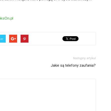
ooksOn.pl
ter
Następny artykuł
Jakie są telefony zaufania?