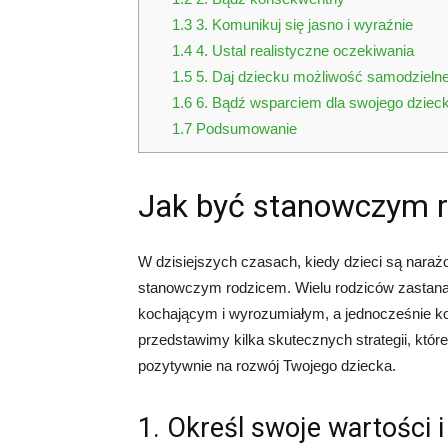
1.3
3. Komunikuj się jasno i wyraźnie
1.4
4. Ustal realistyczne oczekiwania
1.5
5. Daj dziecku możliwość samodzieln
1.6
6. Bądź wsparciem dla swojego dziec
1.7
Podsumowanie
Jak być stanowczym 
W dzisiejszych czasach, kiedy dzieci są nara
stanowczym rodzicem. Wielu rodziców zastana
kochającym i wyrozumiałym, a jednocześnie 
przedstawimy kilka skutecznych strategii, kt
pozytywnie na rozwój Twojego dziecka.
1. Określ swoje wartości i