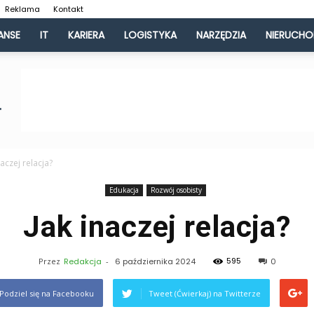
Reklama
Kontakt
ANSE
IT
KARIERA
LOGISTYKA
NARZĘDZIA
NIERUCH
naczej relacja?
Edukacja
Rozwój osobisty
Jak inaczej relacja?
595
Przez
Redakcja
-
6 października 2024
0
Podziel się na Facebooku
Tweet (Ćwierkaj) na Twitterze