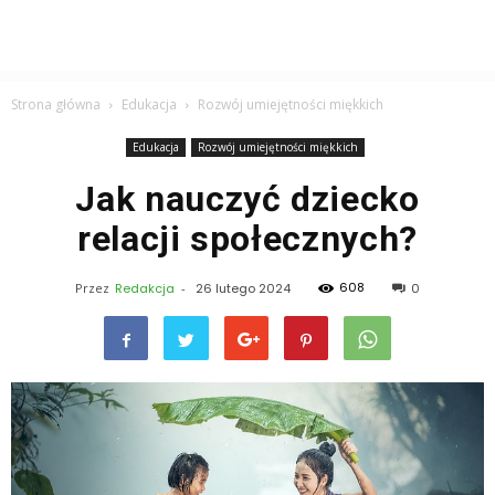
Strona główna
Edukacja
Rozwój umiejętności miękkich
Edukacja
Rozwój umiejętności miękkich
Jak nauczyć dziecko
relacji społecznych?
608
Przez
Redakcja
-
26 lutego 2024
0