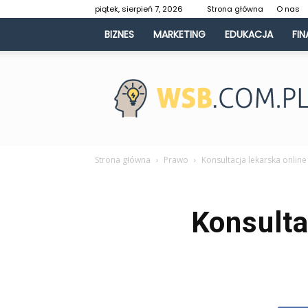
piątek, sierpień 7, 2026
Strona główna
O nas
BIZNES
MARKETING
EDUKACJA
FIN
WSB.com.pl
Strona główna
Prawo
Konsultacja lekarska online
Konsulta