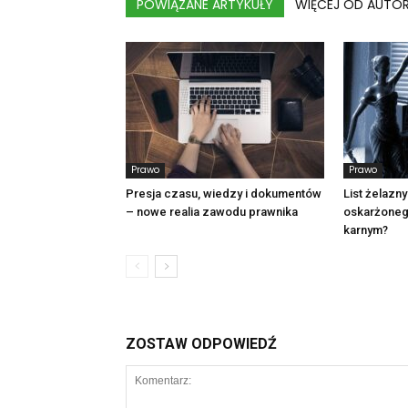
POWIĄZANE ARTYKUŁY
WIĘCEJ OD AUTO
Prawo
Prawo
Presja czasu, wiedzy i dokumentów
List żelazny
– nowe realia zawodu prawnika
oskarżoneg
karnym?
ZOSTAW ODPOWIEDŹ