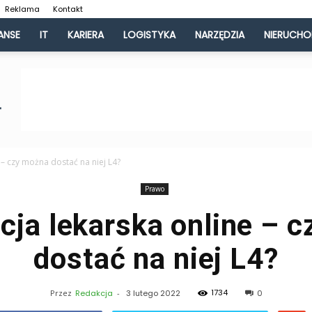
Reklama
Kontakt
ANSE
IT
KARIERA
LOGISTYKA
NARZĘDZIA
NIERUCH
 – czy można dostać na niej L4?
Prawo
cja lekarska online – 
dostać na niej L4?
1734
Przez
Redakcja
-
3 lutego 2022
0