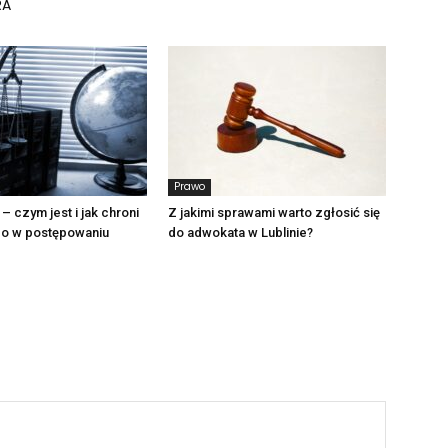
RA
Prawo
 – czym jest i jak chroni
Z jakimi sprawami warto zgłosić się
o w postępowaniu
do adwokata w Lublinie?