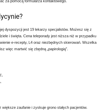
dać za pomocą formularza kontaktowego.
dycynie?
j dyspozycji jest 19 lekarzy specjalistów. Możesz się z
ziele i święta. Cena teleporady jest niższa niż w przypadku
awienie e-recepty, L4 oraz niezbędnych skierowań. Wszelka
sz więc martwić się zbędną „papirologią”.
ć,
,
większe zaufanie i zyskuje grono stałych pacjentów.