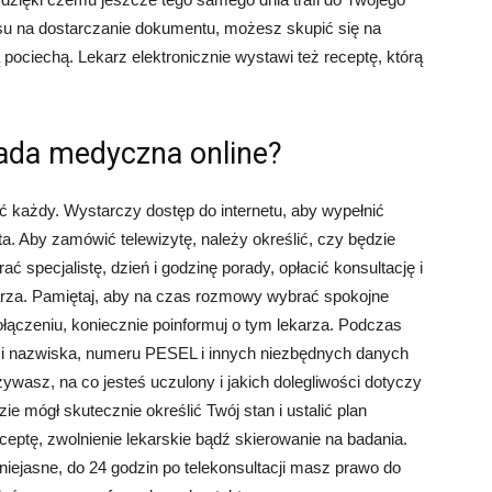
su na dostarczanie dokumentu, możesz skupić się na
pociechą. Lekarz elektronicznie wystawi też receptę, którą
rada medyczna online?
 każdy. Wystarczy dostęp do internetu, aby wypełnić
sta. Aby zamówić telewizytę, należy określić, czy będzie
ć specjalistę, dzień i godzinę porady, opłacić konsultację i
arza. Pamiętaj, aby na czas rozmowy wybrać spokojne
połączeniu, koniecznie poinformuj o tym lekarza. Podczas
ia i nazwiska, numeru PESEL i innych niezbędnych danych
żywasz, na co jesteś uczulony i jakich dolegliwości dotyczy
ie mógł skutecznie określić Twój stan i ustalić plan
eceptę, zwolnienie lekarskie bądź skierowanie na badania.
niejasne, do 24 godzin po telekonsultacji masz prawo do