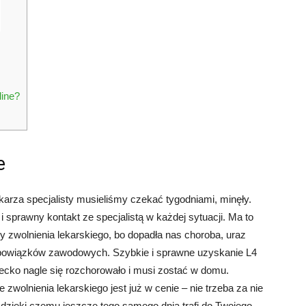
line?
e
karza specjalisty musieliśmy czekać tygodniami, minęły.
i sprawny kontakt ze specjalistą w każdej sytuacji. Ma to
y zwolnienia lekarskiego, bo dopadła nas choroba, uraz
obowiązków zawodowych. Szybkie i sprawne uzyskanie L4
iecko nagle się rozchorowało i musi zostać w domu.
zwolnienia lekarskiego jest już w cenie – nie trzeba za nie
 dzięki czemu jeszcze tego samego dnia trafi do Twojego