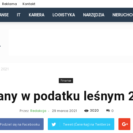
Reklama
Kontakt
ANSE
IT
KARIERA
LOGISTYKA
NARZĘDZIA
NIERUCH
 2021
Finanse
any w podatku leśnym 
3020
Przez
Redakcja
-
29 marca 2021
0
Podziel się na Facebooku
Tweet (Ćwierkaj) na Twitterze