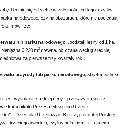
oby. Różnią się od siebie w zależności od tego, czy las
b parku narodowego, czy na obszarach, które nie podlegają
 roku mówi, że:
rezerwatu lub parku narodowego
, „podatek leśny od 1 ha,
3
 pieniężną 0,220 m
drewna, obliczaną według średniej
leśnictwa za pierwsze trzy kwartały roku
rezerwatu przyrody lub parku narodowego
, stawka podatku
ku jest wysokość średniej ceny sprzedaży drewna z
stawie komunikatu Prezesa Głównego Urzędu
skim” – Dzienniku Urzędowym Rzeczypospolitej Polskiej.
ywie trzeciego kwartału, czyli w październiku każdego