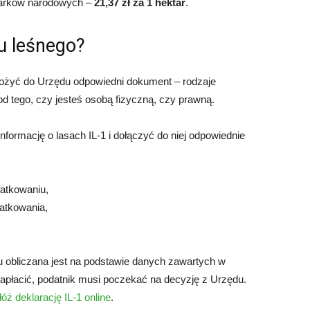
parków narodowych –
21,37 zł za 1 hektar
.
ku leśnego?
złożyć do Urzędu odpowiedni dokument – rodzaje
d tego, czy jesteś osobą fizyczną, czy prawną.
informację o lasach IL-1 i dołączyć do niej odpowiednie
datkowaniu,
datkowania,
obliczana jest na podstawie danych zawartych w
zapłacić, podatnik musi poczekać na decyzję z Urzędu.
łóż deklarację IL-1 online
.