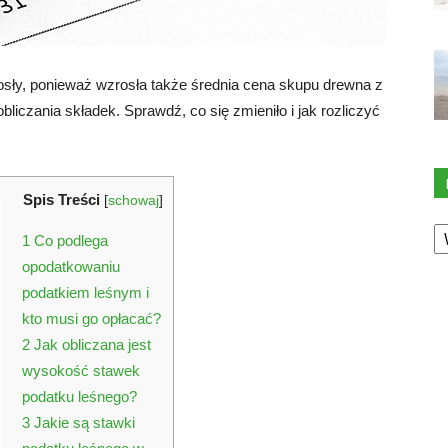
osły, ponieważ wzrosła także średnia cena skupu drewna z
bliczania składek. Sprawdź, co się zmieniło i jak rozliczyć
Spis Treści
[
schowaj
]
K
1
Co podlega
opodatkowaniu
podatkiem leśnym i
kto musi go opłacać?
2
Jak obliczana jest
wysokość stawek
podatku leśnego?
3
Jakie są stawki