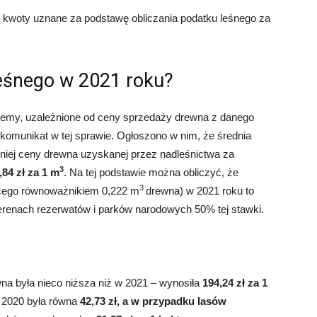
 kwoty uznane za podstawę obliczania podatku leśnego za
leśnego w 2021 roku?
 wiemy, uzależnione od ceny sprzedaży drewna z danego
komunikat w tej sprawie. Ogłoszono w nim, że średnia
niej ceny drewna uzyskanej przez nadleśnictwa za
3
,84 zł za 1 m
. Na tej podstawie można obliczyć, że
3
ącego równoważnikiem 0,222 m
drewna) w 2021 roku to
erenach rezerwatów i parków narodowych 50% tej stawki.
a była nieco niższa niż w 2021 – wynosiła
194,24 zł za 1
 2020 była równa
42,73 zł
, a w przypadku lasów