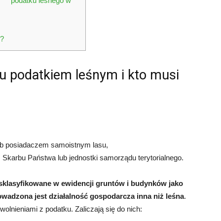
podatku leśnego w
k?
u podatkiem leśnym i kto musi
ub posiadaczem samoistnym lasu,
karbu Państwa lub jednostki samorządu terytorialnego.
y sklasyfikowane w ewidencji gruntów i budynków jako
rowadzona jest działalność gospodarcza inna niż leśna
.
olnieniami z podatku. Zaliczają się do nich: