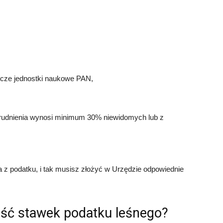
icze jednostki naukowe PAN,
atrudnienia wynosi minimum 30% niewidomych lub z
ia z podatku, i tak musisz złożyć w Urzędzie odpowiednie
ość stawek podatku leśnego?