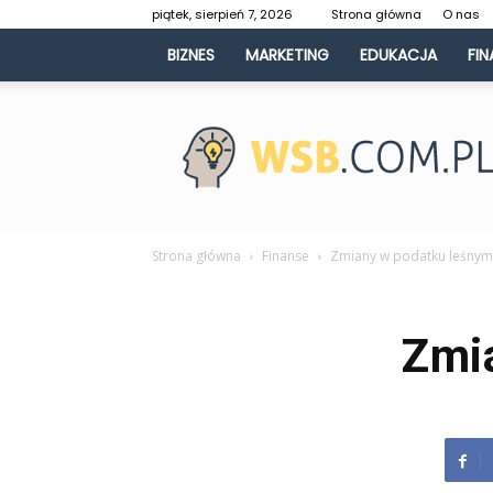
piątek, sierpień 7, 2026
Strona główna
O nas
BIZNES
MARKETING
EDUKACJA
FIN
WSB.com.pl
Strona główna
Finanse
Zmiany w podatku leśnym
Zmi