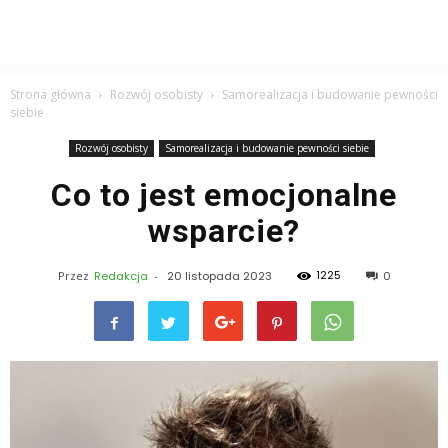
Strona główna
Rozwój osobisty
Samorealizacja i budowanie pewności
siebie
Rozwój osobisty
Samorealizacja i budowanie pewności siebie
Co to jest emocjonalne
wsparcie?
1225
Przez
Redakcja
-
20 listopada 2023
0