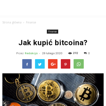
Strona główna
Finanse
Finanse
Jak kupić bitcoina?
2112
Przez
Redakcja
-
29 lutego 2020
0