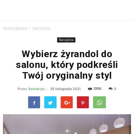
Strona główna
Narzędzia
Narzędzia
Wybierz żyrandol do
salonu, który podkreśli
Twój oryginalny styl
1356
Przez
Redakcja
-
25 listopada 2021
0